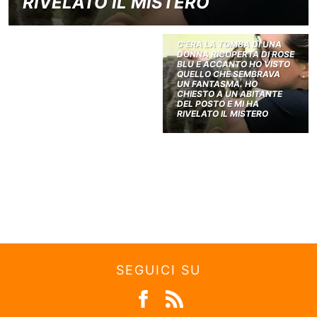
RIVELATO IL MISTERO
C’ERA LA TOMBA DI UNA
DONNA RICOPERTA DI ROSE
BLU E ACCANTO HO VISTO
QUELLO CHE SEMBRAVA
UN FANTASMA. HO
CHIESTO A UN ABITANTE
DEL POSTO E MI HA
RIVELATO IL MISTERO
SEGUICI SU