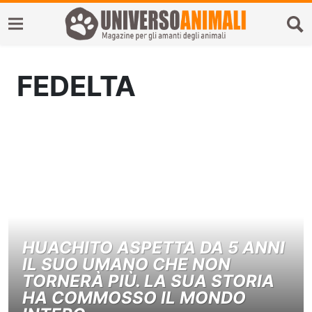
FEDELTA
HUACHITO ASPETTA DA 5 ANNI
IL SUO UMANO CHE NON
TORNERÀ PIÙ. LA SUA STORIA
HA COMMOSSO IL MONDO