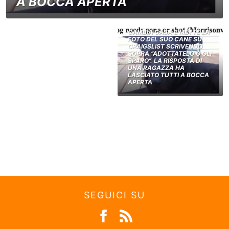
A BOCCA APERTA
CAMBIA CASA E METTE LA
FOTO DEL SUO CANE SU
CRAIGSLIST SCRIVENDO
SOPRA “ADOTTATELO O GLI
SPARO”. LA RISPOSTA DI
UNA RAGAZZA HA
LASCIATO TUTTI A BOCCA
APERTA
SEGUICI SU