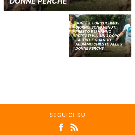
DONNE PERCHÉ
OGGI È IL LORO ULTIMO
GIORNO. SONO VENUTI
PRESTO E LI HANNO
PORTATI VIA, UNO DOPO
L’ALTRO. E QUANDO
ABBIAMO CHIESTO ALLE 2
DONNE PERCHÉ
SEGUICI SU