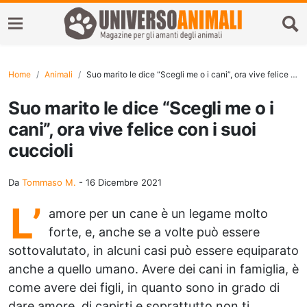
Home
Animali
Suo marito le dice “Scegli me o i cani”, ora vive felice con i suoi cuccioli
Suo marito le dice “Scegli me o i
cani”, ora vive felice con i suoi
cuccioli
Da
Tommaso M.
-
16 Dicembre 2021
L’
amore per un cane è un legame molto
forte, e, anche se a volte può essere
sottovalutato, in alcuni casi può essere equiparato
anche a quello umano. Avere dei cani in famiglia, è
come avere dei figli, in quanto sono in grado di
dare amore, di capirti e soprattutto non ti