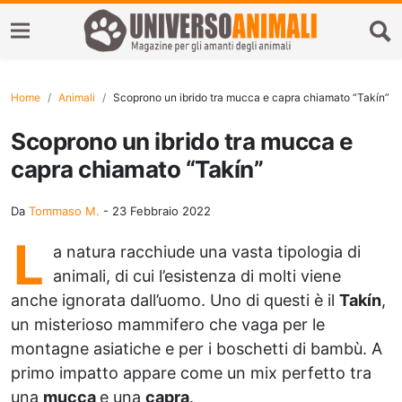
Home
Animali
Scoprono un ibrido tra mucca e capra chiamato “Takín”
Scoprono un ibrido tra mucca e
capra chiamato “Takín”
Da
Tommaso M.
-
23 Febbraio 2022
L
a natura racchiude una vasta tipologia di
animali, di cui l’esistenza di molti viene
anche ignorata dall’uomo. Uno di questi è il
Takín
,
un misterioso mammifero che vaga per le
montagne asiatiche e per i boschetti di bambù. A
primo impatto appare come un mix perfetto tra
una
mucca
e una
capra
.