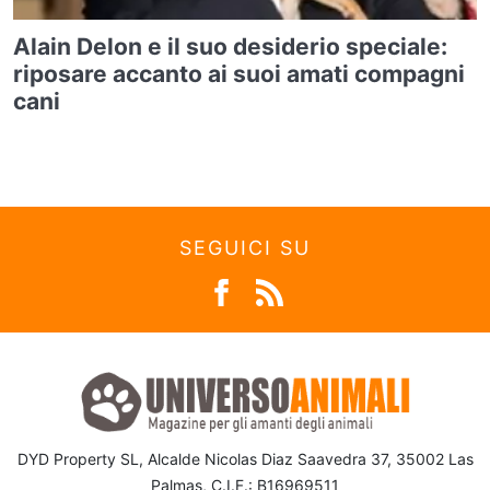
Alain Delon e il suo desiderio speciale:
riposare accanto ai suoi amati compagni
cani
SEGUICI SU
DYD Property SL, Alcalde Nicolas Diaz Saavedra 37, 35002 Las
Palmas, C.I.F.: B16969511