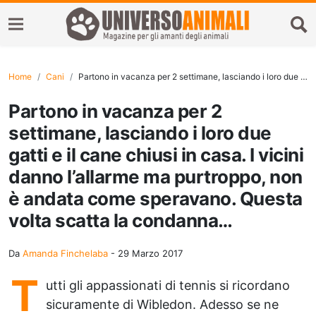
Home
Cani
Partono in vacanza per 2 settimane, lasciando i loro due gatti e il cane chiusi in casa. I vicini danno l’allarme ma purtroppo, non è andata come speravano. Questa volta scatta la condanna…
Partono in vacanza per 2
settimane, lasciando i loro due
gatti e il cane chiusi in casa. I vicini
danno l’allarme ma purtroppo, non
è andata come speravano. Questa
volta scatta la condanna…
Da
Amanda Finchelaba
-
29 Marzo 2017
T
utti gli appassionati di tennis si ricordano
sicuramente di Wibledon. Adesso se ne