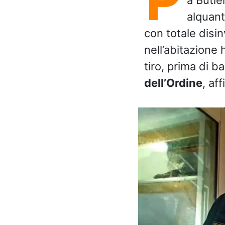
alquant
con totale disi
nell’abitazione 
tiro, prima di b
dell’Ordine
, af