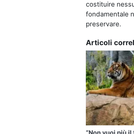
costituire ness
fondamentale nel
preservare.
Articoli correl
“Non vuoi più il