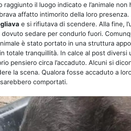
no raggiunto il luogo indicato e l’animale non
brava affatto intimorito della loro presenza
gliava
e si rifiutava di scendere. Alla fine, l’
a dovuto sedare per condurlo fuori. Comunq
animale è stato portato in una struttura app
n totale tranquillità. In calce al post diversi
rio pensiero circa l’accaduto. Alcuni si dic
dere la scena. Qualora fosse accaduto a lor
 sarebbero comportati.