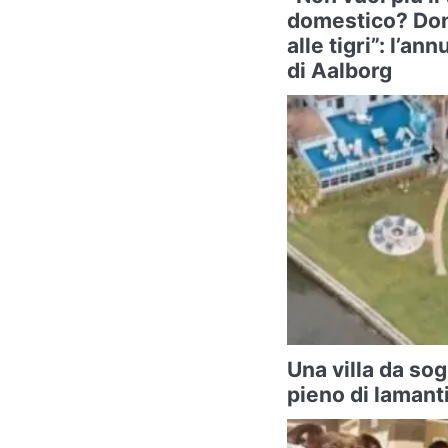
domestico? Don
alle tigri”: l’a
di Aalborg
Una villa da sog
pieno di lamanti