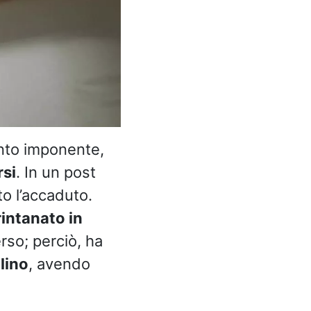
anto imponente,
rsi
. In un post
o l’accaduto.
rintanato in
erso; perciò, ha
lino
, avendo