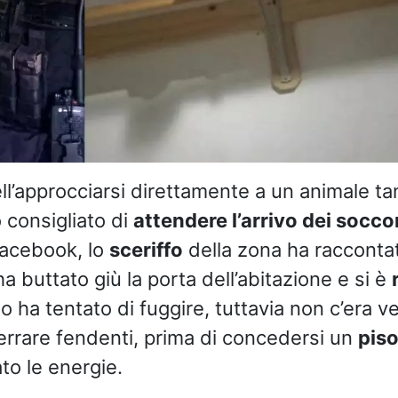
nell’approcciarsi direttamente a un animale t
 consigliato di
attendere l’arrivo dei socco
Facebook, lo
sceriffo
della zona ha raccontat
 buttato giù la porta dell’abitazione e si è
izio ha tentato di fuggire, tuttavia non c’era v
errare fendenti, prima di concedersi un
piso
to le energie.