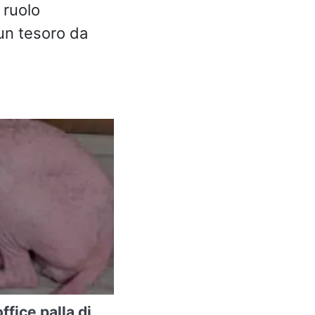
 ruolo
 un tesoro da
ffice palla di