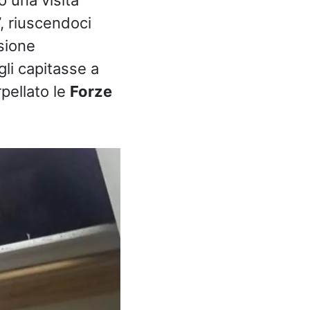
”, riuscendoci
sione
gli capitasse a
rpellato le
Forze