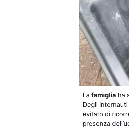
La
famiglia
ha a
Degli internauti
evitato di ricor
presenza dell’uo