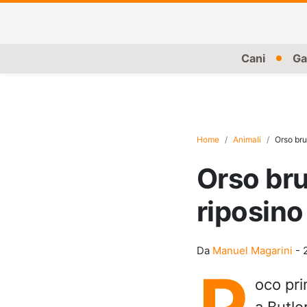
Cani
Ga
Home
Animali
Orso bru
Orso bru
riposino
Da
Manuel Magarini
-
P
oco pri
a Butle