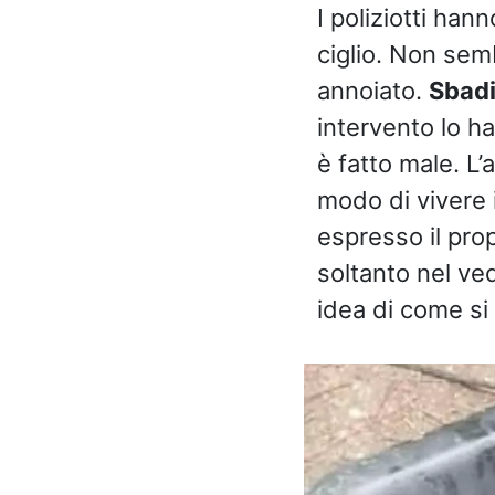
I poliziotti han
ciglio. Non sem
annoiato.
Sbadi
intervento lo h
è fatto male. L’
modo di vivere i
espresso il prop
soltanto nel ve
idea di come si