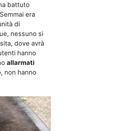
 ha battuto
. Semmai era
unità di
ue, nessuno si
osita, dove avrà
 utenti hanno
ono
allarmati
o, non hanno