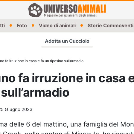
tti
Foto
Video di animali
Storie Commoventi
Adotta un Cucciolo
no fa irruzione in casa e fa un riposino sull’armadio
no fa irruzione in casa e
 sull’armadio
25 Giugno 2023
ma delle 6 del mattino, una famiglia del Mo
r Creek, nella contea di Missoula, ha ricevut