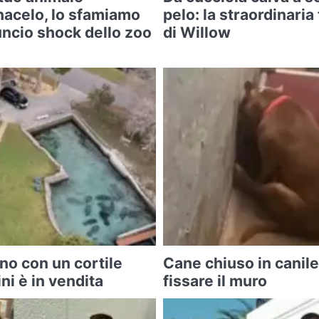
acelo, lo sfamiamo
pelo: la straordinari
nnuncio shock dello zoo
di Willow
no con un cortile
Cane chiuso in canile
ni è in vendita
fissare il muro