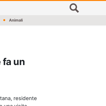
Animali
 fa un
ntana, residente
o una visita