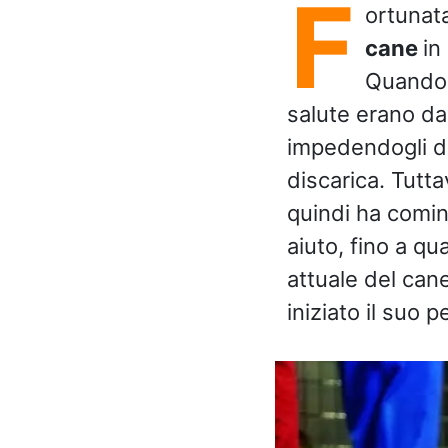
F
ortunat
cane
in
Quando 
salute erano da
impedendogli d
discarica. Tutta
quindi ha cominc
aiuto, fino a q
attuale del can
iniziato il suo p