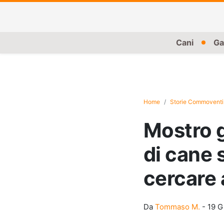
Cani
Ga
Home
Storie Commoventi
Mostro g
di cane s
cercare 
Da
Tommaso M.
-
19 G