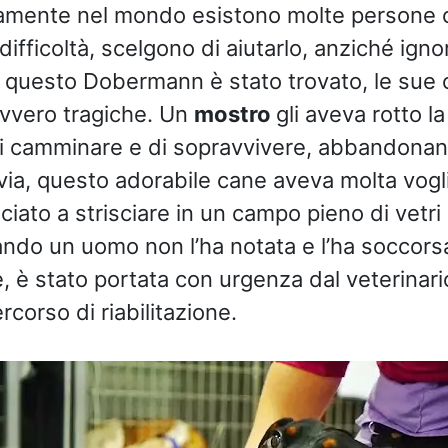
amente nel mondo esistono molte persone
 difficoltà, scelgono di aiutarlo, anziché igno
questo Dobermann è stato trovato, le sue c
vvero tragiche. Un
mostro
gli aveva rotto l
i camminare e di sopravvivere, abbandonan
via, questo adorabile cane aveva molta vogli
iato a strisciare in un campo pieno di vetri
uando un uomo non l’ha notata e l’ha soccor
e, è stato portata con urgenza dal veterinar
ercorso di riabilitazione.