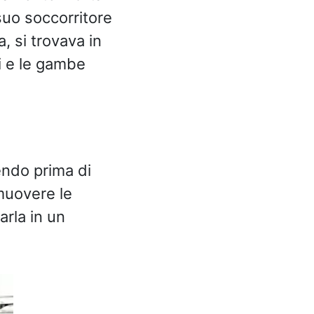
 suo soccorritore
 si trovava in
i e le gambe
bendo prima di
 muovere le
rla in un