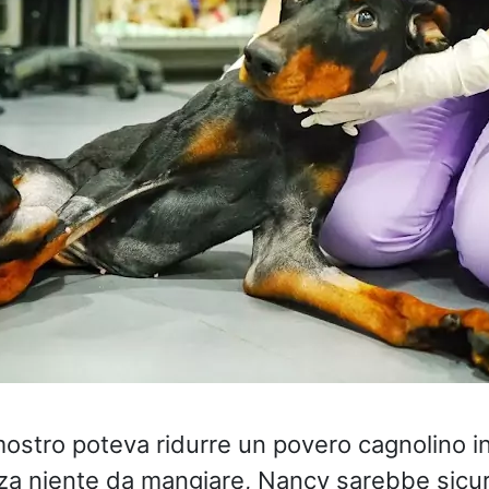
l
ostro poteva ridurre un povero cagnolino i
nza niente da mangiare, Nancy sarebbe sic