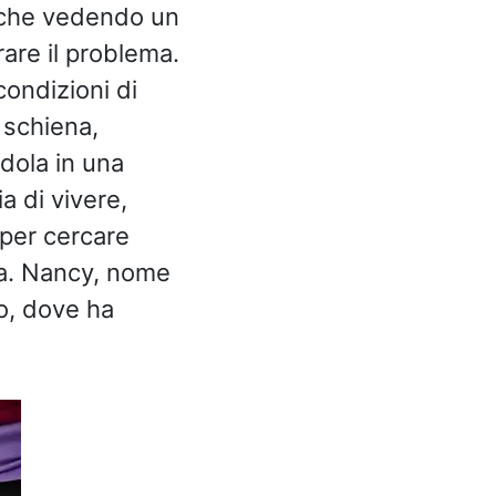
 che vedendo un
rare il problema.
ondizioni di
a schiena,
dola in una
a di vivere,
 per cercare
sa. Nancy, nome
io, dove ha