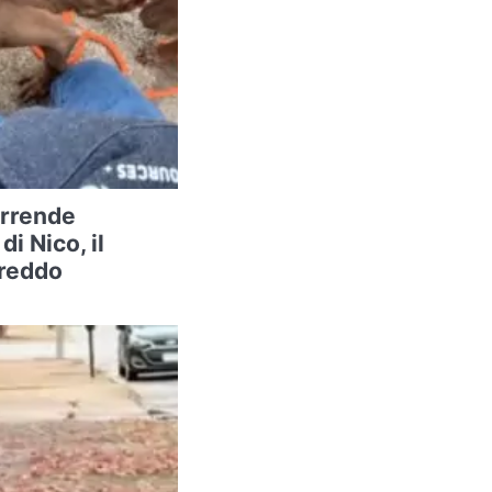
arrende
di Nico, il
freddo