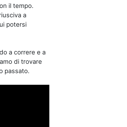
on il tempo.
riusciva a
ui potersi
do a correre e a
iamo di trovare
to passato.