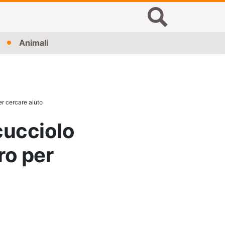
Animali
er cercare aiuto
 cucciolo
tro per