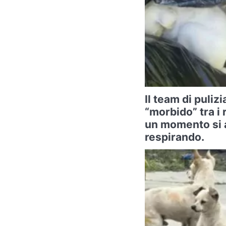
Il team di puliz
“morbido” tra i 
un momento si 
respirando.