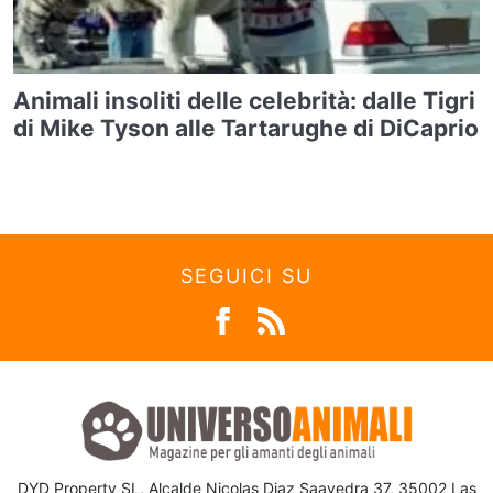
Animali insoliti delle celebrità: dalle Tigri
di Mike Tyson alle Tartarughe di DiCaprio
SEGUICI SU
DYD Property SL, Alcalde Nicolas Diaz Saavedra 37, 35002 Las