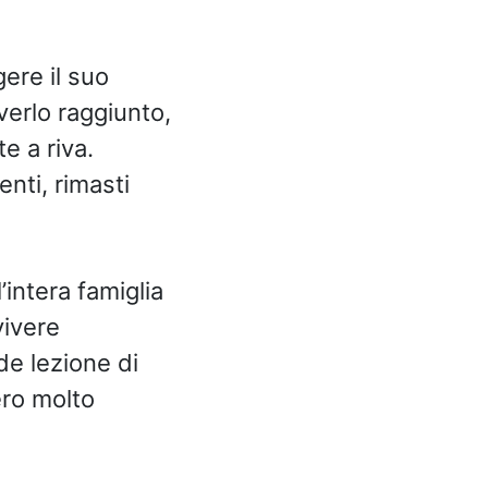
gere il suo
verlo raggiunto,
e a riva.
enti, rimasti
’intera famiglia
vivere
de lezione di
ero molto