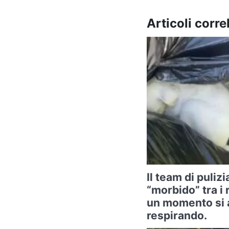
Articoli correl
Il team di puliz
“morbido” tra i 
un momento si 
respirando.