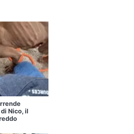
arrende
di Nico, il
freddo