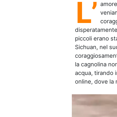
L’
amore
veniam
corag
disperatamente 
piccoli erano st
Sichuan, nel su
coraggiosamente
la cagnolina non
acqua, tirando i
online, dove la