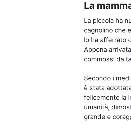
La mamma s
La piccola ha nu
cagnolino che er
lo ha afferrato 
Appena arrivata,
commossi da ta
Secondo i media,
è stata adottata
felicemente la 
umanità, dimost
grande e corag