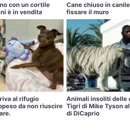
no con un cortile
Cane chiuso in canile
ni è in vendita
fissare il muro
iva al rifugio
Animali insoliti delle 
ppeso da non riuscire
Tigri di Mike Tyson a
are.
di DiCaprio