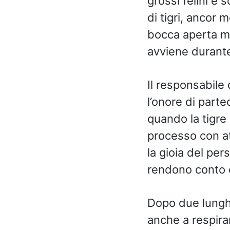
grossi felini e
di tigri, ancor 
bocca aperta mo
avviene durante 
Il responsabile 
l’onore di part
quando la tigre 
processo con at
la gioia del per
rendono conto c
Dopo due lunghi
anche a respira