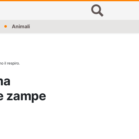
Animali
 il respiro.
ma
ue zampe