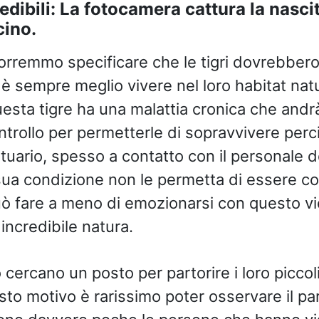
dibili: La fotocamera cattura la nascita
cino.
vorremmo specificare che le tigri dovrebbero
o è sempre meglio vivere nel loro habitat nat
esta tigre ha una malattia cronica che and
ntrollo per permetterle di sopravvivere perci
tuario, spesso a contatto con il personale d
sua condizione non le permetta di essere 
può fare a meno di emozionarsi con questo v
incredibile natura.
o cercano un posto per partorire i loro piccoli
sto motivo è rarissimo poter osservare il par