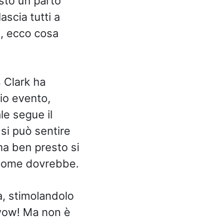
sto un parto
ascia tutti a
, ecco cosa
s Clark ha
io evento,
le segue il
si può sentire
ma ben presto si
 come dovrebbe.
a, stimolandolo
 wow! Ma non è