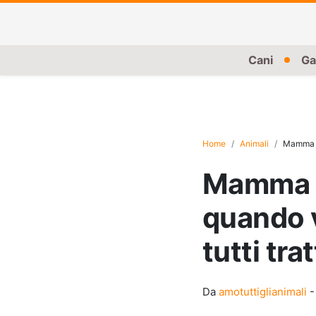
Cani
Ga
Home
Animali
Mamma ti
Mamma ti
quando 
tutti tra
Da
amotuttiglianimali