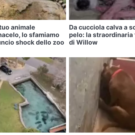
 tuo animale
Da cucciola calva a so
acelo, lo sfamiamo
pelo: la straordinari
nnuncio shock dello zoo
di Willow