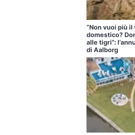
“Non vuoi più il
domestico? Don
alle tigri”: l’a
di Aalborg