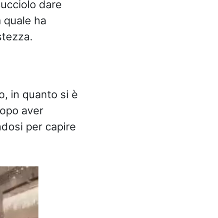
cucciolo dare
a quale ha
stezza.
, in quanto si è
Dopo aver
andosi per capire