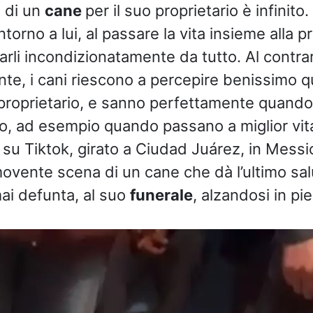
 di un
cane
per il suo proprietario è infinito.
intorno a lui, al passare la vita insieme alla p
rli incondizionatamente da tutto. Al contra
te, i cani riescono a percepire benissimo 
proprietario, e sanno perfettamente quando è
ro, ad esempio quando passano a miglior vita
e su Tiktok, girato a Ciudad Juárez, in Mess
vente scena di un cane che dà l’ultimo salu
mai defunta, al suo
funerale
, alzandosi in pie