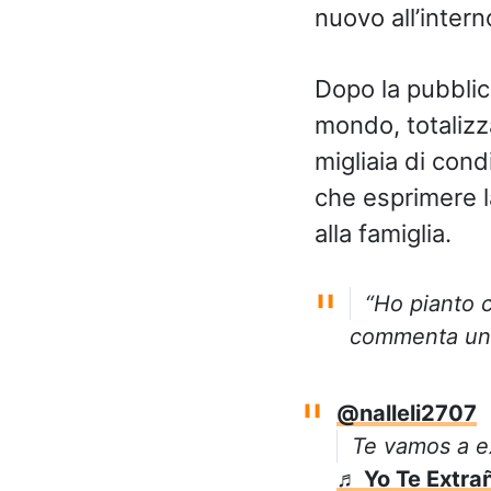
nuovo all’intern
Dopo la pubblica
mondo, totalizza
migliaia di cond
che esprimere l
alla famiglia.
“Ho pianto c
commenta un 
@nalleli2707
Te vamos a e
♬ Yo Te Extrañ