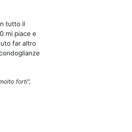
 tutto il
00 mi piace e
uto far altro
 condoglianze
lto forti”,