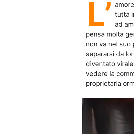
L’
amore
tutta 
ad ama
pensa molta gen
non va nel suo 
separarsi da lo
diventato viral
vedere la commo
proprietaria or