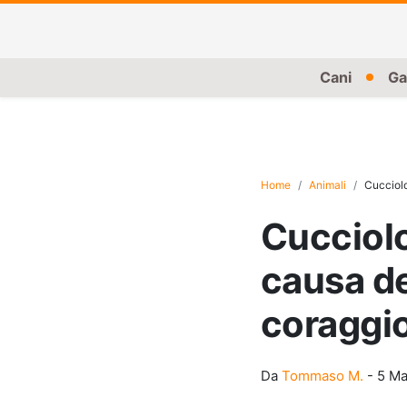
Cani
Ga
Home
Animali
Cucciolo
Cucciolo
causa de
coraggi
Da
Tommaso M.
-
5 Ma