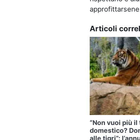
approfittarsene
Articoli correl
“Non vuoi più il
domestico? Don
alle tigri”: l’a