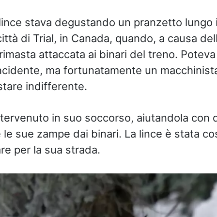
ince stava degustando un pranzetto lungo i
 città di Trial, in Canada, quando, a causa de
rimasta attaccata ai binari del treno. Potev
incidente, ma fortunatamente un macchinista
tare indifferente.
ntervenuto in suo soccorso, aiutandola con d
 le sue zampe dai binari. La lince è stata cos
re per la sua strada.