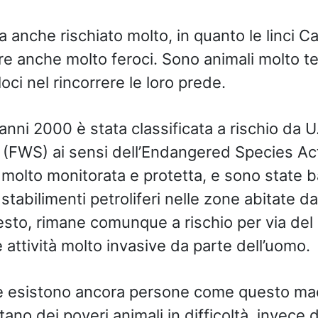
a anche rischiato molto, in quanto le linci C
e anche molto feroci. Sono animali molto terr
ci nel rincorrere le loro prede.
anni 2000 è stata classificata a rischio da U
e (FWS) ai sensi dell’Endangered Species Ac
 è molto monitorata e protetta, e sono state ba
stabilimenti petroliferi nelle zone abitate d
sto, rimane comunque a rischio per via de
e attività molto invasive da parte dell’uomo.
 esistono ancora persone come questo mac
tano dei poveri animali in difficoltà, invece d