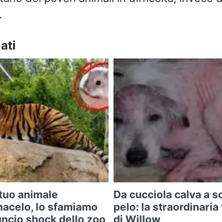
.
ati
 tuo animale
Da cucciola calva a so
acelo, lo sfamiamo
pelo: la straordinari
nnuncio shock dello zoo
di Willow