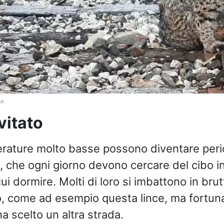
in
vitato
ature molto basse possono diventare peric
i, che ogni giorno devono cercare del cibo i
cui dormire. Molti di loro si imbattono in brutt
o, come ad esempio questa lince, ma fortun
ha scelto un altra strada.