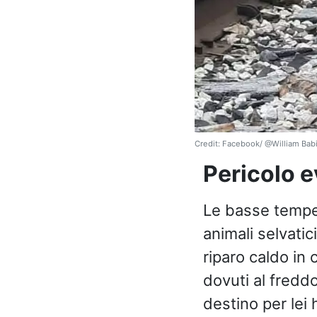
Credit: Facebook/ @William Bab
Pericolo e
Le basse temper
animali selvatic
riparo caldo in 
dovuti al fredd
destino per lei 