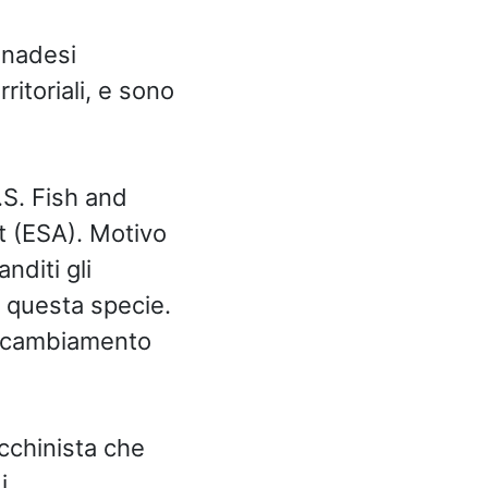
anadesi
itoriali, e sono
.S. Fish and
t (ESA). Motivo
nditi gli
a questa specie.
l cambiamento
chinista che
i