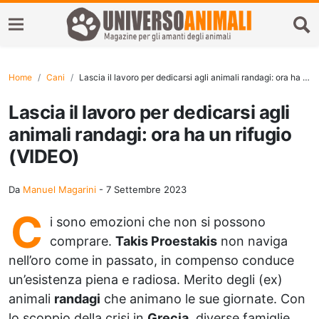
Home
Cani
Lascia il lavoro per dedicarsi agli animali randagi: ora ha un rifugio (VIDEO)
Lascia il lavoro per dedicarsi agli
animali randagi: ora ha un rifugio
(VIDEO)
Da
Manuel Magarini
-
7 Settembre 2023
C
i sono emozioni che non si possono
comprare.
Takis Proestakis
non naviga
nell’oro come in passato, in compenso conduce
un’esistenza piena e radiosa. Merito degli (ex)
animali
randagi
che animano le sue giornate. Con
lo scoppio della crisi in
Grecia
, diverse famiglie