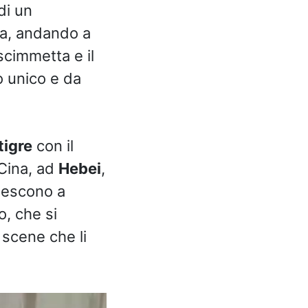
di un
a, andando a
cimmetta e il
o unico e da
tigre
con il
 Cina, ad
Hebei
,
iescono a
o, che si
 scene che li