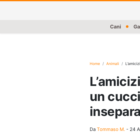
Cani
Ga
Home
Animali
L’amiciz
L’amiciz
un cuccio
insepara
Da
Tommaso M.
-
24 A