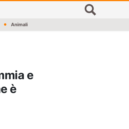
Animali
immia e
me è