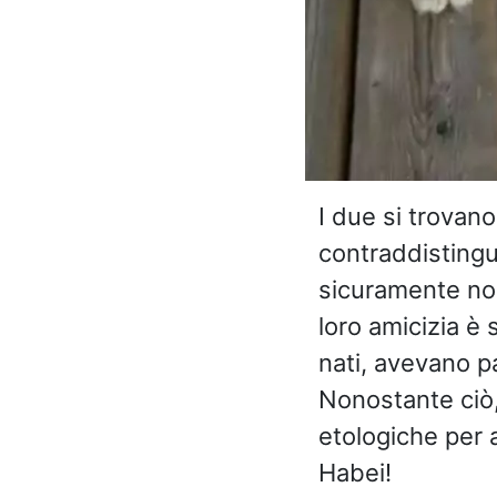
I due si trovano
contraddisting
sicuramente non
loro amicizia è
nati, avevano pa
Nonostante ciò, 
etologiche per a
Habei!