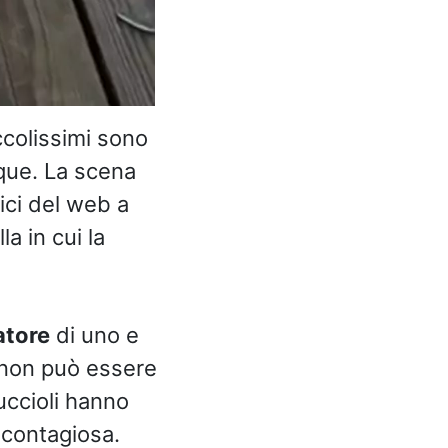
ccolissimi sono
nque. La scena
mici del web a
a in cui la
atore
di uno e
e non può essere
uccioli hanno
à contagiosa.