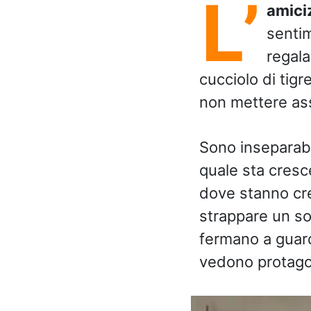
L’
amici
senti
regala
cucciolo di tig
non mettere as
Sono inseparab
quale sta cresc
dove stanno cr
strappare un sorr
fermano a guard
vedono protagon