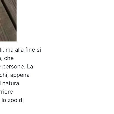
, ma alla fine si
à
, che
e persone. La
achi, appena
i natura.
rriere
 lo zoo di