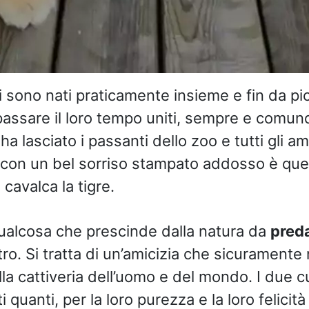
i sono nati praticamente insieme e fin da pi
a passare il loro tempo uniti, sempre e comu
 ha lasciato i passanti dello zoo e tutti gli a
con un bel sorriso stampato addosso è quell
cavalca la tigre.
 qualcosa che prescinde dalla natura da
pred
ltro. Si tratta di un’amicizia che sicurament
la cattiveria dell’uomo e del mondo. I due c
i quanti, per la loro purezza e la loro felicit