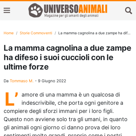
Home
Storie Commoventi
La mamma cagnolina a due zampe ha difeso i suoi cuccioli con le ultime forze
La mamma cagnolina a due zampe
ha difeso i suoi cuccioli con le
ultime forze
Da
Tommaso M.
-
9 Giugno 2022
L’
amore di una mamma è un qualcosa di
indescrivibile, che porta ogni genitore a
compiere degli sforzi immani per i loro figli.
Questo non avviene solo tra gli umani, in quanto
gli animali ogni giorno ci danno prova dei loro
sentimenti molto grandi, proprio come i nostri.