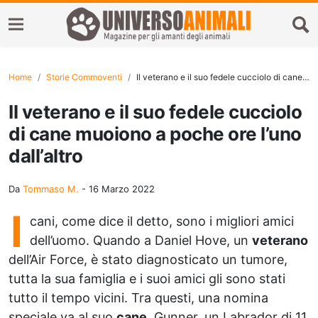
Home
Storie Commoventi
Il veterano e il suo fedele cucciolo di cane muoiono a poche ore l’uno dall’altro
Il veterano e il suo fedele cucciolo
di cane muoiono a poche ore l’uno
dall’altro
Da
Tommaso M.
-
16 Marzo 2022
I
cani, come dice il detto, sono i migliori amici
dell’uomo. Quando a Daniel Hove, un
veterano
dell’Air Force, è stato diagnosticato un tumore,
tutta la sua famiglia e i suoi amici gli sono stati
tutto il tempo vicini. Tra questi, una nomina
speciale va al suo
cane
, Gunner, un Labrador di 11