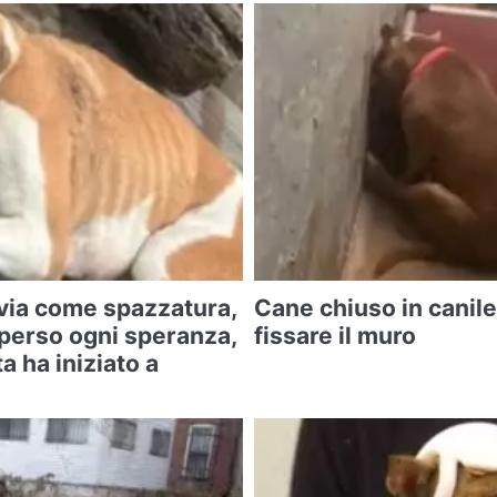
o via come spazzatura,
Cane chiuso in canile
perso ogni speranza,
fissare il muro
a ha iniziato a