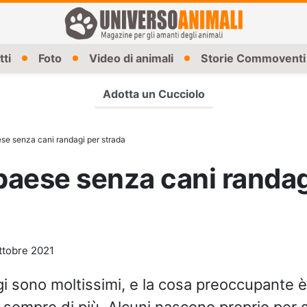
tti
Foto
Video di animali
Storie Commoventi
Adotta un Cucciolo
ese senza cani randagi per strada
 paese senza cani randag
ttobre 2021
i sono moltissimi, e la cosa preoccupante 
sempre di più. Alcuni nascono proprio per 