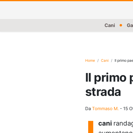
Cani
Ga
Home
Cani
Il primo pa
Il primo
strada
Da
Tommaso M.
-
15 O
I
cani
randag
aumentano 