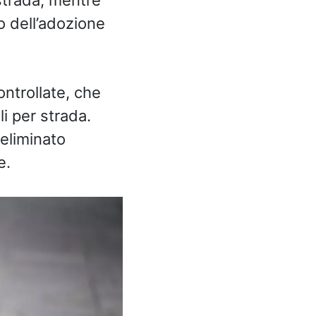
 dell’adozione
ntrollate, che
i per strada.
 eliminato
e.