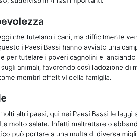
o, suddiviso in 4 fasi importanti.
evolezza
eggi che tutelano i cani, ma difficilmente v
 questo i Paesi Bassi hanno avviato una cam
ne per tutelare i poveri cagnolini e lanciand
 sugli animali, favorendo così l’adozione di mo
come membri effettivi della famiglia.
de
molti altri paesi, qui nei Paesi Bassi le legg
lte molto salate. Infatti maltrattare o abba
co può portare a una multa di diverse miglia