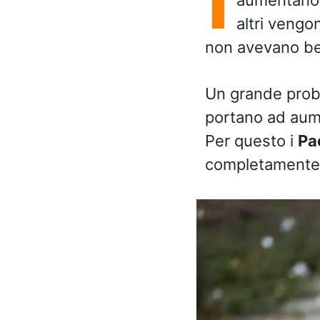
altri vengo
non avevano be
Un grande probl
portano ad aume
Per questo i
Pa
completamente i