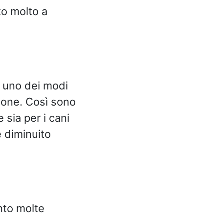
to molto a
i uno dei modi
zione. Così sono
 sia per i cani
è diminuito
nto molte