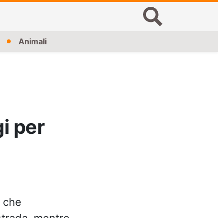
Animali
i per
è che
strada, mentre