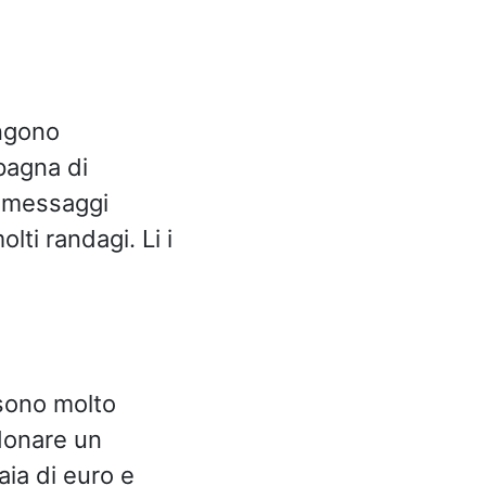
engono
pagna di
o messaggi
lti randagi. Li i
i sono molto
ndonare un
ia di euro e