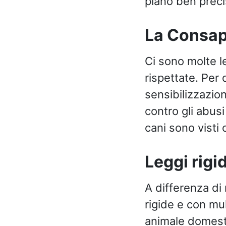
piano ben precis
La Consap
Ci sono molte l
rispettate. Per
sensibilizzazio
contro gli abusi
cani sono visti 
Leggi rigi
A differenza di 
rigide e con mu
animale domesti