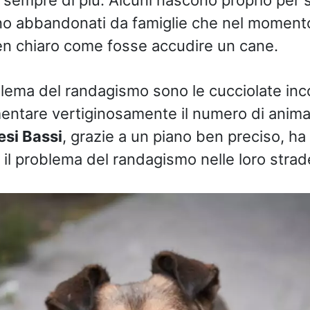
no abbandonati da famiglie che nel momento
n chiaro come fosse accudire un cane.
ema del randagismo sono le cucciolate inco
ntare vertiginosamente il numero di animal
esi Bassi
, grazie a un piano ben preciso, ha
l problema del randagismo nelle loro strad