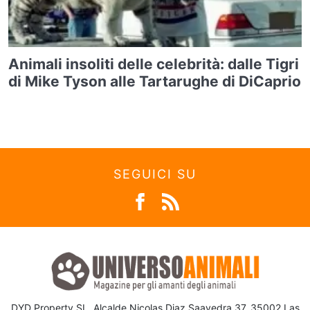
Animali insoliti delle celebrità: dalle Tigri
di Mike Tyson alle Tartarughe di DiCaprio
SEGUICI SU
DYD Property SL, Alcalde Nicolas Diaz Saavedra 37, 35002 Las