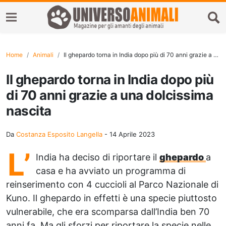
Home
Animali
Il ghepardo torna in India dopo più di 70 anni grazie a una dolcissima nascita
Il ghepardo torna in India dopo più
di 70 anni grazie a una dolcissima
nascita
Da
Costanza Esposito Langella
-
14 Aprile 2023
L’
India ha deciso di riportare il
ghepardo
a
casa e ha avviato un programma di
reinserimento con 4 cuccioli al Parco Nazionale di
Kuno. Il ghepardo in effetti è una specie piuttosto
vulnerabile, che era scomparsa dall’India ben 70
anni fa. Ma gli sforzi per riportare la specie nelle