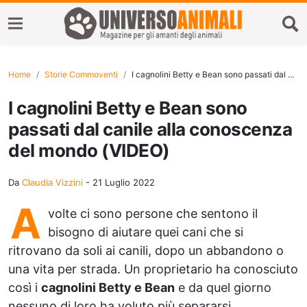
Home
Storie Commoventi
I cagnolini Betty e Bean sono passati dal canile alla conoscenza del mondo (VIDEO)
I cagnolini Betty e Bean sono
passati dal canile alla conoscenza
del mondo (VIDEO)
Da
Claudia Vizzini
-
21 Luglio 2022
A
volte ci sono persone che sentono il
bisogno di aiutare quei cani che si
ritrovano da soli ai canili, dopo un abbandono o
una vita per strada. Un proprietario ha conosciuto
così i
cagnolini Betty e Bean
e da quel giorno
nessuno di loro ha voluto più separarsi.