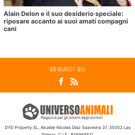
Alain Delon e il suo desiderio speciale:
riposare accanto ai suoi amati compagni
cani
SEGUICI SU
DYD Property SL, Alcalde Nicolas Diaz Saavedra 37, 35002 Las
Palmas, C.I.F.: B16969511