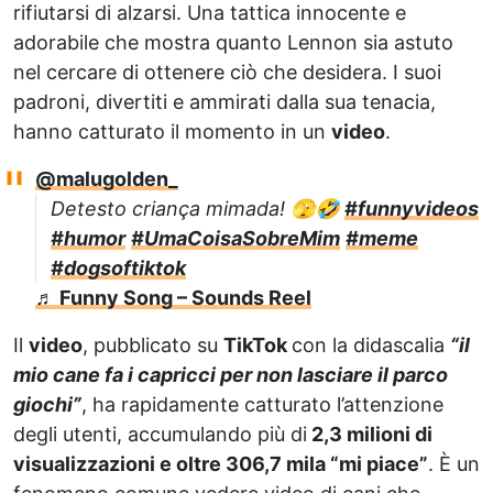
rifiutarsi di alzarsi. Una tattica innocente e
adorabile che mostra quanto Lennon sia astuto
nel cercare di ottenere ciò che desidera. I suoi
padroni, divertiti e ammirati dalla sua tenacia,
hanno catturato il momento in un
video
.
@malugolden_
Detesto criança mimada! 🫣🤣
#funnyvideos
#humor
#UmaCoisaSobreMim
#meme
#dogsoftiktok
♬ Funny Song – Sounds Reel
Il
video
, pubblicato su
TikTok
con la didascalia
“il
mio cane fa i capricci per non lasciare il parco
giochi”
, ha rapidamente catturato l’attenzione
degli utenti, accumulando più di
2,3 milioni di
visualizzazioni e oltre 306,7 mila “mi piace”
. È un