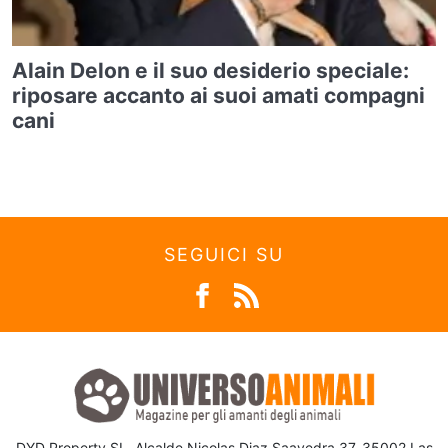
Alain Delon e il suo desiderio speciale:
riposare accanto ai suoi amati compagni
cani
SEGUICI SU
DYD Property SL, Alcalde Nicolas Diaz Saavedra 37, 35002 Las