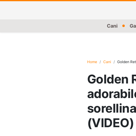
Cani
Ga
Home
Cani
Golden Retr
Golden R
adorabil
sorellin
(VIDEO)