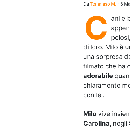
Da
Tommaso M.
-
6 Ma
C
ani e 
appena
pelosi
di loro. Milo è 
una sorpresa da
filmato che ha 
adorabile
quand
chiaramente mol
con lei.
Milo
vive insiem
Carolina,
negli