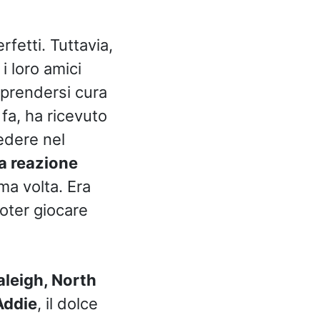
fetti. Tuttavia,
 loro amici
 prendersi cura
fa, ha ricevuto
edere nel
a reazione
ma volta. Era
oter giocare
aleigh, North
Addie
, il dolce