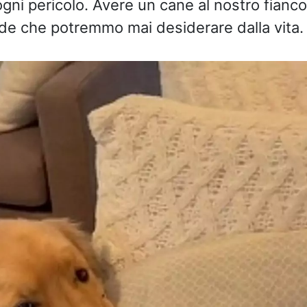
gni pericolo. Avere un cane al nostro fianc
nde che potremmo mai desiderare dalla vita.