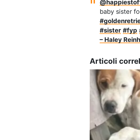
@happiestoff
baby sister f
#goldenretri
#sister
#fyp
– Haley Reinh
Articoli correl