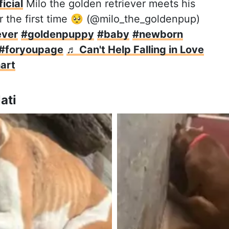
icial
Milo the golden retriever meets his
or the first time 🥺 (@milo_the_goldenpup)
ever
#goldenpuppy
#baby
#newborn
#foryoupage
♬ Can't Help Falling in Love
art
ati