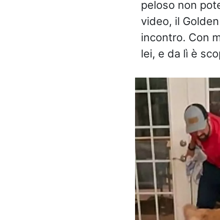
peloso non pot
video, il Golde
incontro. Con mo
lei, e da lì è sc