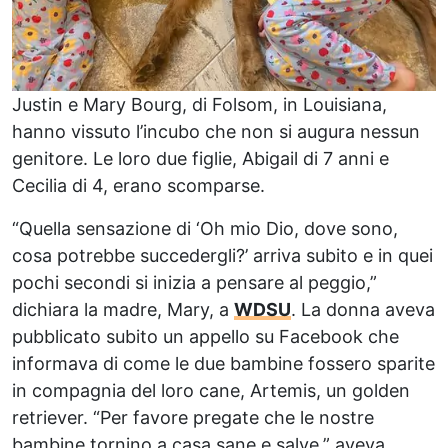
Justin e Mary Bourg, di Folsom, in Louisiana,
hanno vissuto l’incubo che non si augura nessun
genitore. Le loro due figlie, Abigail di 7 anni e
Cecilia di 4, erano scomparse.
“Quella sensazione di ‘Oh mio Dio, dove sono,
cosa potrebbe succedergli?’ arriva subito e in quei
pochi secondi si inizia a pensare al peggio,”
dichiara la madre, Mary, a
WDSU
. La donna aveva
pubblicato subito un appello su Facebook che
informava di come le due bambine fossero sparite
in compagnia del loro cane, Artemis, un golden
retriever. “Per favore pregate che le nostre
bambine tornino a casa sane e salve,” aveva