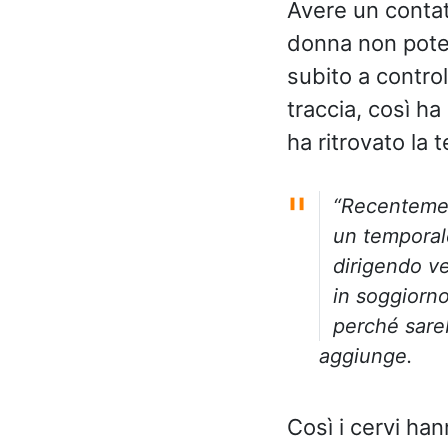
Avere un contatt
donna non potev
subito a contro
traccia, così ha
ha ritrovato la 
“Recentement
un temporale
dirigendo ve
in soggiorno
perché sareb
aggiunge.
Così i cervi ha