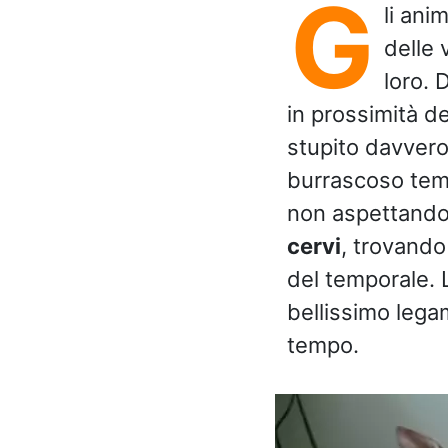
G
li ani
delle 
loro. 
in prossimità d
stupito davvero
burrascoso tem
non aspettandos
cervi
, trovando 
del temporale. L
bellissimo lega
tempo.