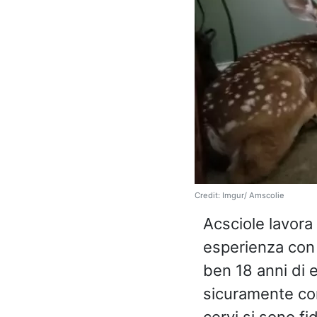
Credit: Imgur/ Amscolie
Acsciole lavora
esperienza con 
ben 18 anni di e
sicuramente com
cervi si sono fid