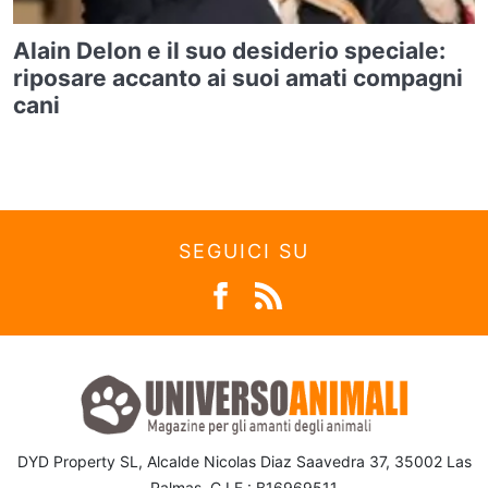
Alain Delon e il suo desiderio speciale:
riposare accanto ai suoi amati compagni
cani
SEGUICI SU
DYD Property SL, Alcalde Nicolas Diaz Saavedra 37, 35002 Las
Palmas, C.I.F.: B16969511