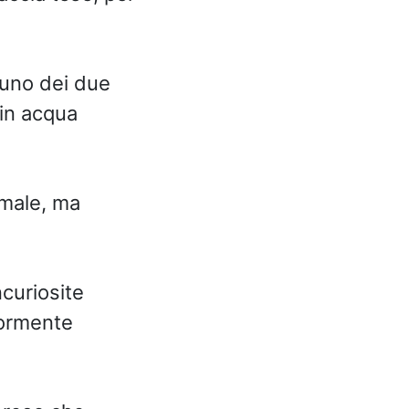
 uno dei due
 in acqua
nimale, ma
ncuriosite
iormente