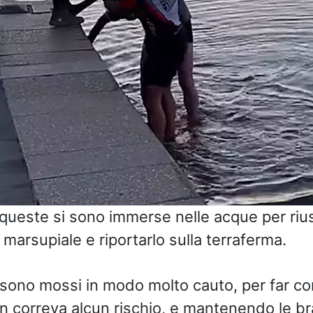
 queste si sono immerse nelle acque per rius
il marsupiale e riportarlo sulla terraferma.
 sono mossi in modo molto cauto, per far c
 correva alcun rischio, e mantenendo le br