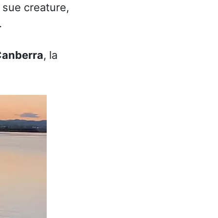
e sue creature,
.
anberra
, la