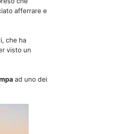
preso che
iato afferrare e
i, che ha
r visto un
ampa
ad uno dei