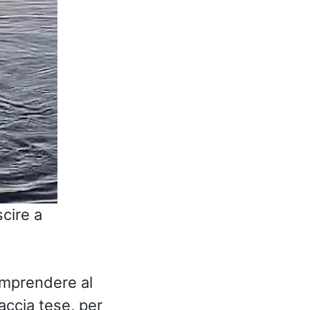
cire a
omprendere al
accia tese, per