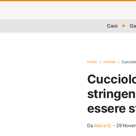
Cani
Ga
Home
Animali
Cucciolo
Cucciolo
stringen
essere s
Da
Maria G.
-
29 Nove