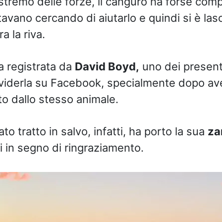
stremo delle forze, il canguro ha forse com
avano cercando di aiutarlo e quindi si è lasc
a la riva.
a registrata da
David Boyd,
uno dei present
viderla su Facebook, specialmente dopo ave
to dallo stesso animale.
o tratto in salvo, infatti, ha porto la sua
z
i in segno di ringraziamento.