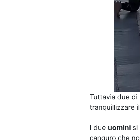
Tuttavia due di
tranquillizzare 
I due
uomini
si
canguro che non