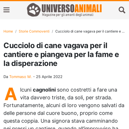
Home
Storie Commoventi
Cucciolo di cane vagava per il cantiere e piangeva per la fame e la disperazione
Cucciolo di cane vagava per il
cantiere e piangeva per la fame e
la disperazione
Da
Tommaso M.
-
25 Aprile 2022
A
lcuni
cagnolini
sono costretti a fare una
vita davvero triste, da soli, per strada.
Fortunatamente, alcuni di loro vengono salvati da
delle persone dal cuore buono, proprio come
questa coppia. Una signora stava camminando
nei pressi un cantiere, quando all’improvviso ha