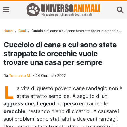
Home
Cani
Cucciolo di cane a cui sono state strappate le orecchie vuole trovare una casa per sempre
Cucciolo di cane a cui sono state
strappate le orecchie vuole
trovare una casa per sempre
Da
Tommaso M.
-
24 Gennaio 2022
L
a vita di questo povero cane randagio non è
stata affatto semplice. A seguito di un
aggressione
,
Legend
ha
perso
entrambe le
orecchie
, restando pieno di cicatrici. A causare i
suoi problemi sono stati altri e due cani randagi.
Dopo essere stato trovato da due soccorritori, il