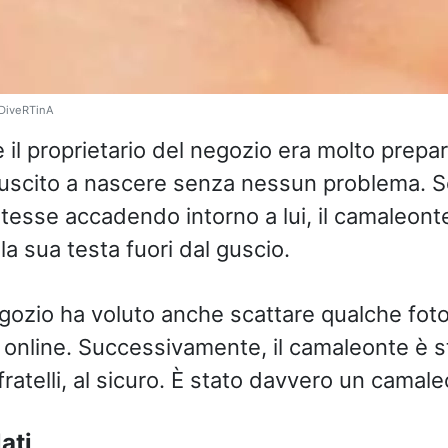
 DiveRTinA
l proprietario del negozio era molto prepara
iuscito a nascere senza nessun problema. S
esse accadendo intorno a lui, il camaleont
a sua testa fuori dal guscio.
negozio ha voluto anche scattare qualche foto
 online. Successivamente, il camaleonte è 
fratelli, al sicuro. È stato davvero un camal
ati