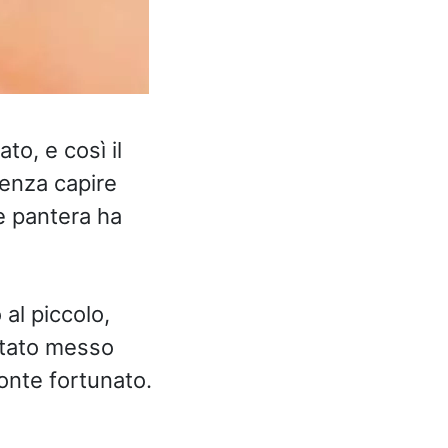
to, e così il
enza capire
e pantera ha
 al piccolo,
stato messo
eonte fortunato.