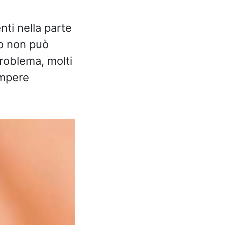
nti nella parte
to non può
roblema, molti
ompere