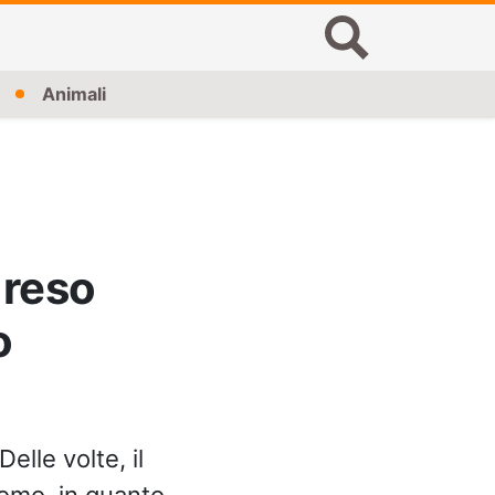
Animali
 reso
o
elle volte, il
omo, in quanto,