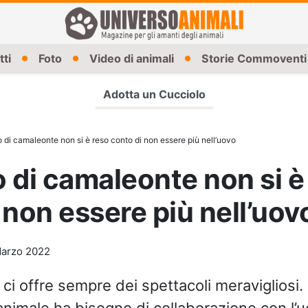
tti
Foto
Video di animali
Storie Commoventi
Adotta un Cucciolo
 di camaleonte non si è reso conto di non essere più nell’uovo
 di camaleonte non si è
 non essere più nell’uov
arzo 2022
 ci offre sempre dei spettacoli meravigliosi. D
imale ha bisogno di collaborazione con l’u