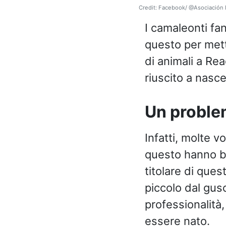
Credit: Facebook/ @Asociación
I camaleonti fan
questo per mette
di animali a Re
riuscito a nasce
Un proble
Infatti, molte v
questo hanno bis
titolare di ques
piccolo dal gus
professionalità
essere nato.