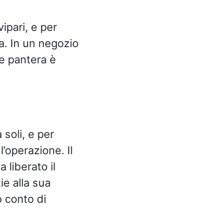
ipari, e per
va. In un negozio
e pantera è
 soli, e per
’operazione. Il
 liberato il
e alla sua
o conto di