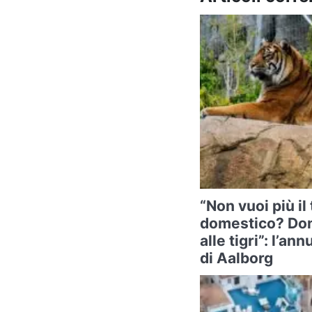
“Non vuoi più il
domestico? Don
alle tigri”: l’a
di Aalborg