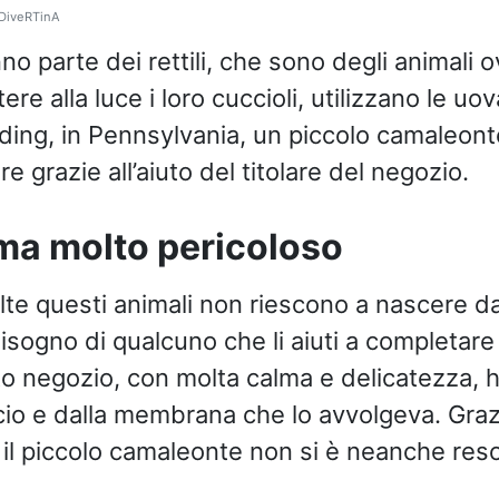
 DiveRTinA
no parte dei rettili, che sono degli animali ov
re alla luce i loro cuccioli, utilizzano le uo
ading, in Pennsylvania, un piccolo camaleont
re grazie all’aiuto del titolare del negozio.
ma molto pericoloso
olte questi animali non riescono a nascere da
ogno di qualcuno che li aiuti a completare l
to negozio, con molta calma e delicatezza, ha
cio e dalla membrana che lo avvolgeva. Grazi
, il piccolo camaleonte non si è neanche res