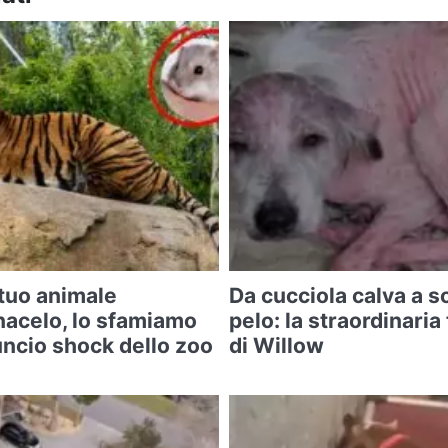
 tuo animale
Da cucciola calva a so
acelo, lo sfamiamo
pelo: la straordinari
nnuncio shock dello zoo
di Willow