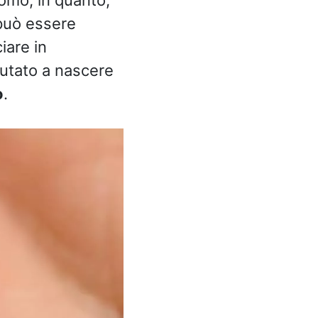
può essere
iare in
utato a nascere
o
.