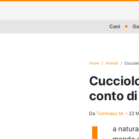
Cani
Ga
Home
Animali
Cucciolo
Cucciolo
conto di
Da
Tommaso M.
-
22 M
L
a natura
mondo an