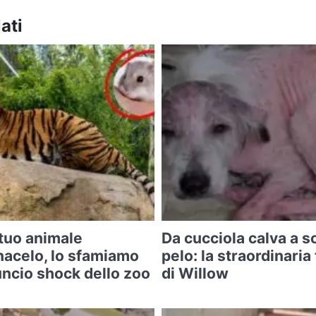
ati
 tuo animale
Da cucciola calva a so
acelo, lo sfamiamo
pelo: la straordinari
nnuncio shock dello zoo
di Willow