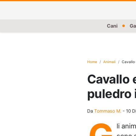
Cani
Ga
Home
Animali
Cavallo 
Cavallo 
puledro i
Da
Tommaso M.
-
10 D
G
li ani
sono s