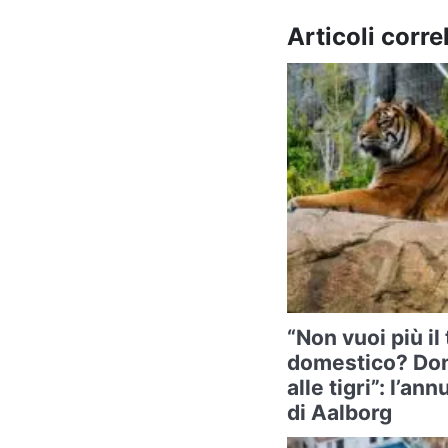
Articoli correl
“Non vuoi più il
domestico? Don
alle tigri”: l’a
di Aalborg