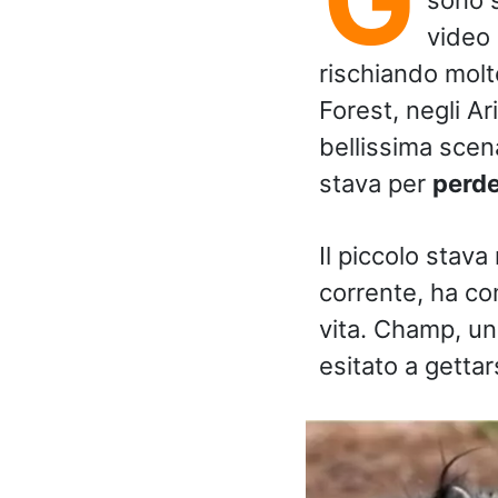
video 
rischiando molte
Forest, negli A
bellissima sce
stava per
perde
Il piccolo stava
corrente, ha com
vita. Champ, un 
esitato a gettar