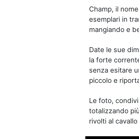
Champ, il nome d
esemplari in tra
mangiando e bev
Date le sue dime
la forte corren
senza esitare u
piccolo e riport
Le foto, condivi
totalizzando più
rivolti al cavall