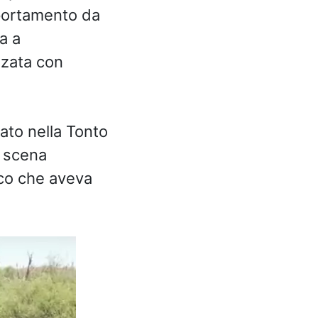
mportamento da
a a
zzata con
ato nella Tonto
a scena
co che aveva