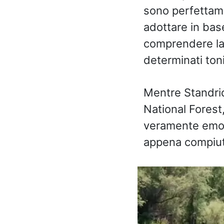
sono perfettame
adottare in bas
comprendere la 
determinati toni
Mentre Standrid
National Forest
veramente emoz
appena compiuto