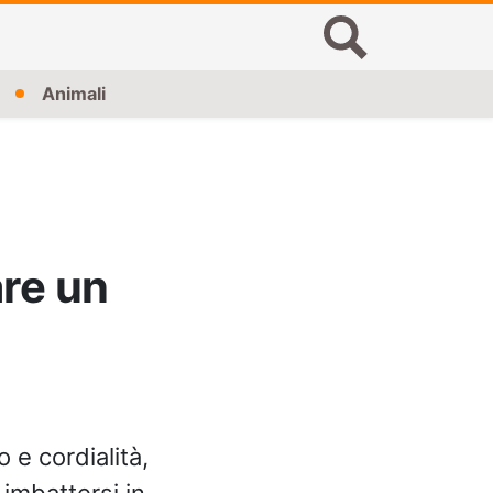
Animali
are un
o e cordialità,
 imbattersi in