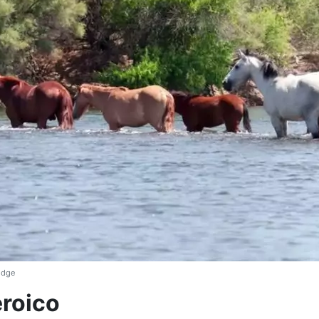
idge
eroico