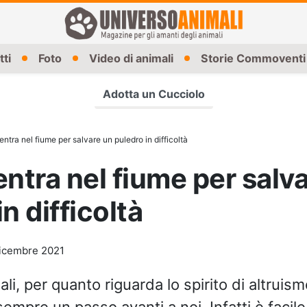
tti
Foto
Video di animali
Storie Commoventi
Adotta un Cucciolo
entra nel fiume per salvare un puledro in difficoltà
entra nel fiume per salv
n difficoltà
icembre 2021
mali, per quanto riguarda lo spirito di altruism
empre un passo avanti a noi. Infatti è facile