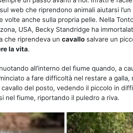
sul web che riprendono animali aiutarsi l’un l
 volte anche sulla propria pelle. Nella Tont
rizona, USA, Becky Standridge ha immortala
na che riprendeva un
cavallo
salvare un pic
re la vita
.
 nuotando all’interno del fiume quando, a ca
inciato a fare difficoltà nel restare a galla, 
cavallo del posto, vedendo il piccolo in diff
si nel fiume, riportando il puledro a riva.