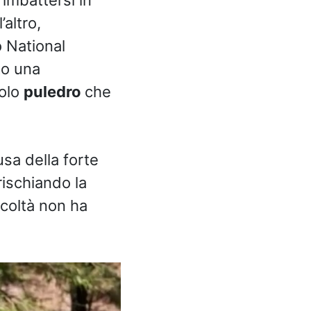
’altro,
o National
to una
colo
puledro
che
usa della forte
rischiando la
icoltà non ha