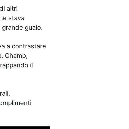
i altri
che stava
n grande guaio.
va a contrastare
ia. Champ,
rappando il
ali,
 complimenti