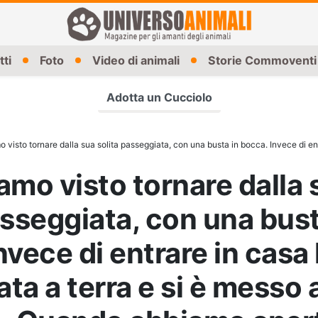
tti
Foto
Video di animali
Storie Commoventi
Adotta un Cucciolo
nare dalla sua solita passeggiata, con una busta in bocca. Invece di entrare in casa l’ha appoggiata a terra e si è messo ad abbaiare. Quando abbiamo ape
amo visto tornare dalla 
asseggiata, con una bust
nvece di entrare in casa 
ta a terra e si è messo 