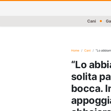
Cani
Ga
Home
Cani
“Lo abbiamo visto tor
“Lo abbi
solita p
bocca. I
appoggia