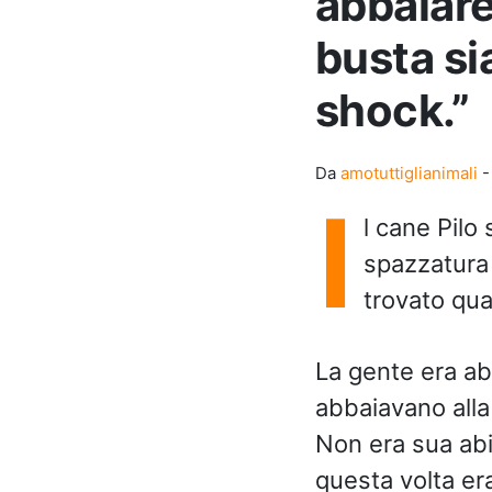
abbaiare
busta si
shock.”
Da
amotuttiglianimali
I
l cane Pilo
spazzatura 
trovato qua
La gente era ab
abbaiavano alla
Non era sua abi
questa volta er