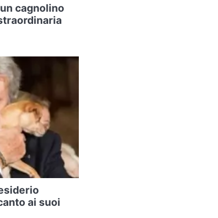
 un cagnolino
straordinaria
desiderio
canto ai suoi