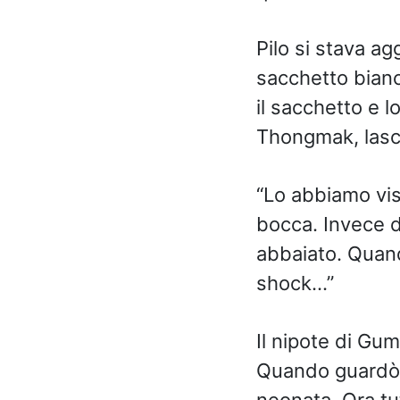
Pilo si stava a
sacchetto bianc
il sacchetto e l
Thongmak, lasci
“Lo abbiamo vis
bocca. Invece di
abbaiato. Quand
shock…”
Il nipote di Gum
Quando guardò d
neonata.
Ora tu