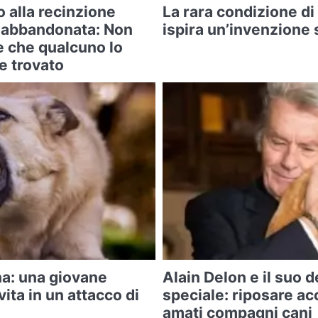
 alla recinzione
La rara condizione di
a abbandonata: Non
ispira un’invenzione 
e che qualcuno lo
e trovato
na: una giovane
Alain Delon e il suo 
ita in un attacco di
speciale: riposare ac
amati compagni cani