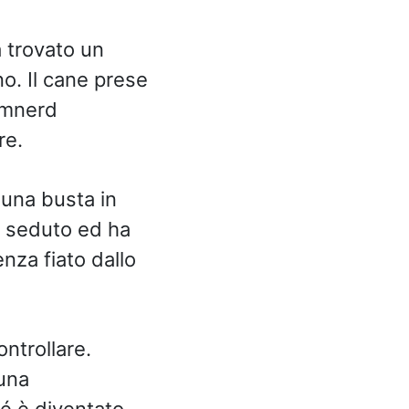
 trovato un
o. Il cane prese
Gumnerd
re.
 una busta in
 è seduto ed ha
nza fiato dallo
ntrollare.
una
é è diventato