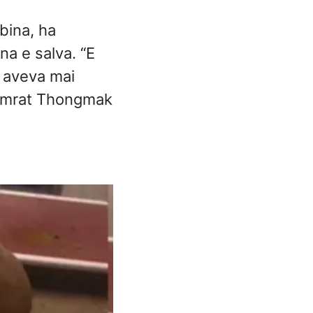
bina, ha
na e salva. “
E
n aveva mai
Poomrat Thongmak