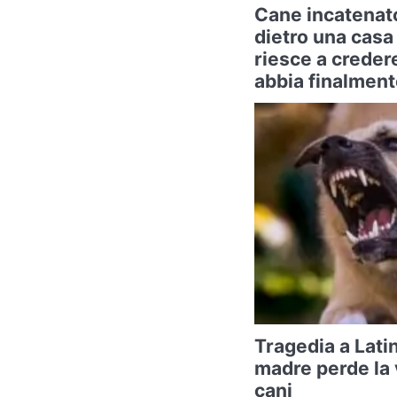
Cane incatenato
dietro una cas
riesce a creder
abbia finalment
Tragedia a Lati
madre perde la v
cani