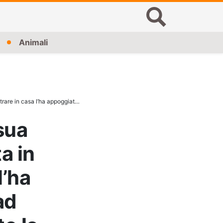
Animali
rto la busta siamo rimasti senza fiato dallo shock.”
sua
a in
l’ha
ad