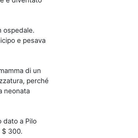
n ospedale.
ticipo e pesava
e mamma di un
azzatura, perché
la neonata
 dato a Pilo
i $ 300.