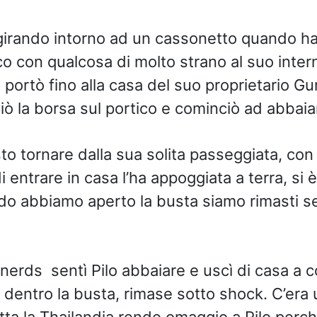
ggirando intorno ad un cassonetto quando ha
o con qualcosa di molto strano al suo intern
o portò fino alla casa del suo proprietario 
ò la borsa sul portico e cominciò ad abbaia
to tornare dalla sua solita passeggiata, con
 entrare in casa l’ha appoggiata a terra, si
o abbiamo aperto la busta siamo rimasti se
nerds sentì Pilo abbaiare e uscì di casa a co
entro la busta, rimase sotto shock. C’era 
tta la
Thailandia rende omaggio a Pilo perch