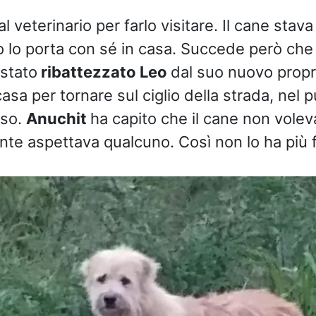
l veterinario per farlo visitare. Il cane stav
o lo porta con sé in casa. Succede però ch
 stato
ribattezzato Leo
dal suo nuovo propri
asa per tornare sul ciglio della strada, nel pu
rso.
Anuchit
ha capito che il cane non voleva
e aspettava qualcuno. Così non lo ha più f