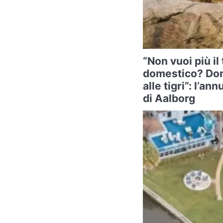
“Non vuoi più il
domestico? Don
alle tigri”: l’a
di Aalborg