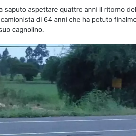
a saputo aspettare quattro anni il ritorno de
n camionista di 64 anni che ha potuto finalm
 suo cagnolino.