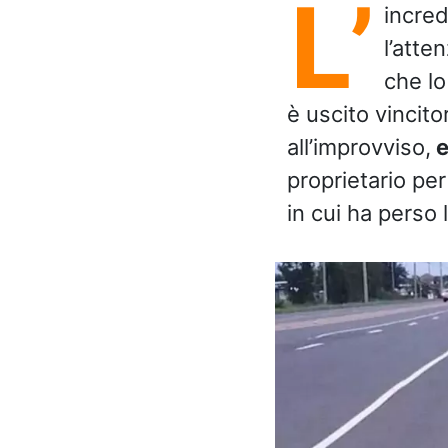
L’
incred
l’atte
che lo
è uscito vincit
all’improvviso,
e
proprietario pe
in cui ha perso 