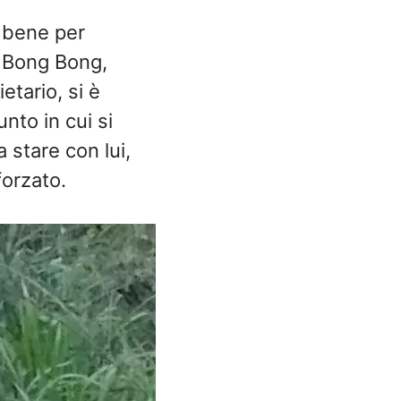
a bene per
e Bong Bong,
etario, si è
nto in cui si
 stare con lui,
orzato.