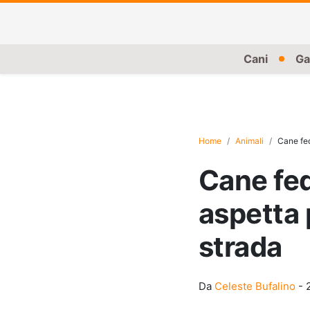
Cani
Ga
Home
Animali
Cane fed
Cane fed
aspetta p
strada
Da
Celeste Bufalino
-