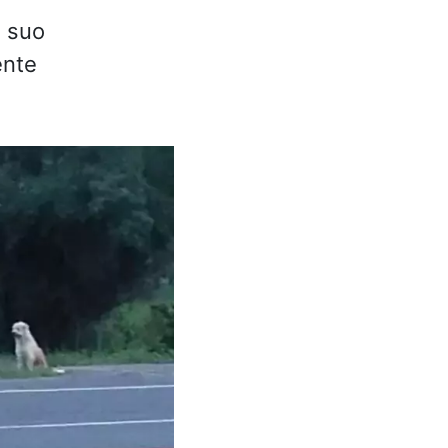
l suo
ente