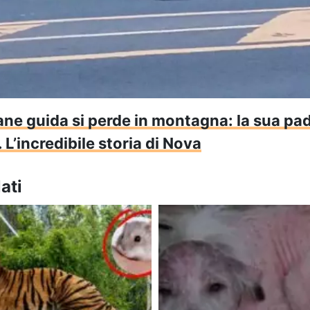
ne guida si perde in montagna: la sua pad
L’incredibile storia di Nova
ati