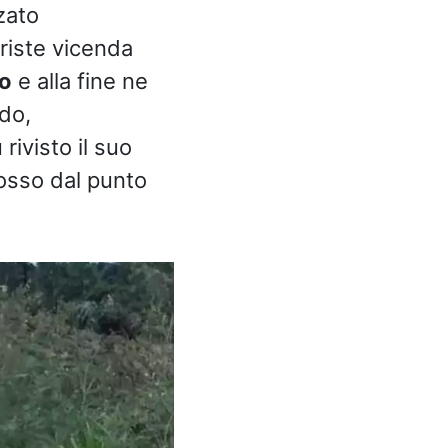
zato
triste vicenda
mo
e alla fine ne
ndo,
ivisto il suo
mosso dal punto