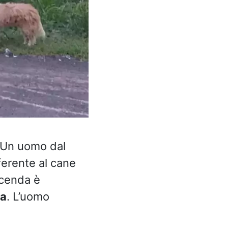
 Un uomo dal
ferente al cane
icenda è
ia
. L’uomo