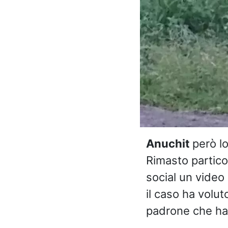
Anuchit
però l
Rimasto partico
social un video
il caso ha volut
padrone che ha