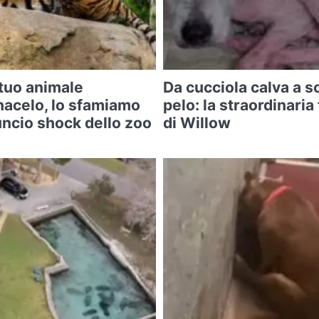
 tuo animale
Da cucciola calva a so
acelo, lo sfamiamo
pelo: la straordinari
nnuncio shock dello zoo
di Willow