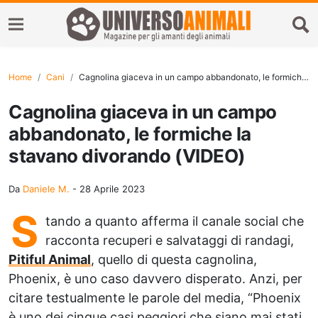
Home
Cani
Cagnolina giaceva in un campo abbandonato, le formiche la stavano divorando (VIDEO)
Cagnolina giaceva in un campo
abbandonato, le formiche la
stavano divorando (VIDEO)
Da
Daniele M.
-
28 Aprile 2023
S
tando a quanto afferma il canale social che
racconta recuperi e salvataggi di randagi,
Pitiful Animal
, quello di questa cagnolina,
Phoenix, è uno caso davvero disperato. Anzi, per
citare testualmente le parole del media, “Phoenix
è uno dei cinque casi peggiori che siano mai stati