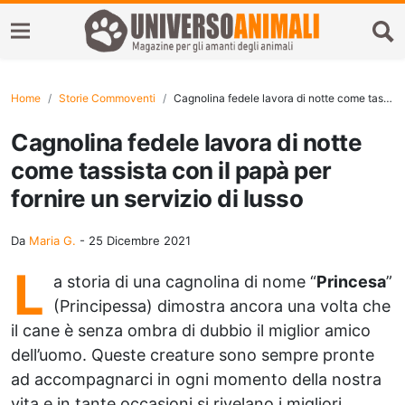
Home
Storie Commoventi
Cagnolina fedele lavora di notte come tassista con il papà per fornire un servizio di lusso
Cagnolina fedele lavora di notte
come tassista con il papà per
fornire un servizio di lusso
Da
Maria G.
-
25 Dicembre 2021
L
a storia di una cagnolina di nome “
Princesa
”
(Principessa) dimostra ancora una volta che
il cane è senza ombra di dubbio il miglior amico
dell’uomo. Queste creature sono sempre pronte
ad accompagnarci in ogni momento della nostra
vita e in tante occasioni si rivelano i migliori