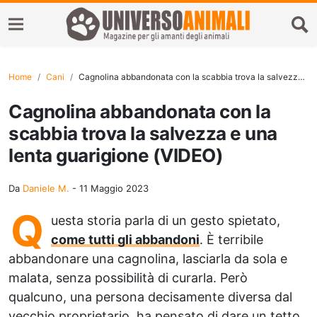
Home
Cani
Cagnolina abbandonata con la scabbia trova la salvezza e una lenta guarigione (VIDEO)
Cagnolina abbandonata con la
scabbia trova la salvezza e una
lenta guarigione (VIDEO)
Da
Daniele M.
-
11 Maggio 2023
Q
uesta storia parla di un gesto spietato,
come tutti gli abbandoni
. È terribile
abbandonare una cagnolina, lasciarla da sola e
malata, senza possibilità di curarla. Però
qualcuno, una persona decisamente diversa dal
vecchio proprietario, ha pensato di dare un tetto