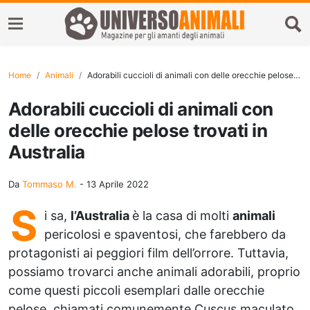
Home
Animali
Adorabili cuccioli di animali con delle orecchie pelose trovati in Australia
Adorabili cuccioli di animali con
delle orecchie pelose trovati in
Australia
Da
Tommaso M.
-
13 Aprile 2022
S
i sa,
l’Australia
è la casa di molti
animali
pericolosi e spaventosi, che farebbero da
protagonisti ai peggiori film dell’orrore. Tuttavia,
possiamo trovarci anche animali adorabili, proprio
come questi piccoli esemplari dalle orecchie
pelose, chiamati comunemente Cuscus maculato.