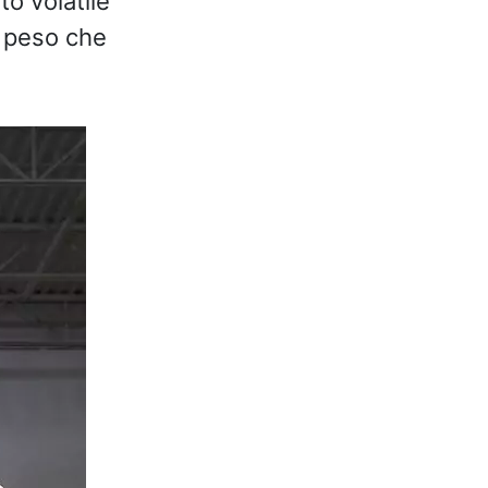
o volatile
n peso che