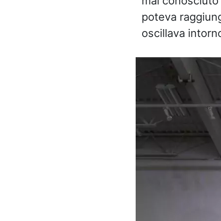
mai conosciuto 
poteva raggiung
oscillava intor