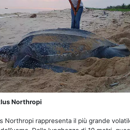
lus Northropi
s Northropi rappresenta il più grande volatil