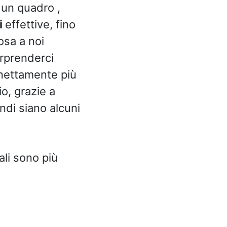
 un quadro ,
i
effettive, fino
sa a noi
orprenderci
 nettamente più
o, grazie a
ndi siano alcuni
li sono più