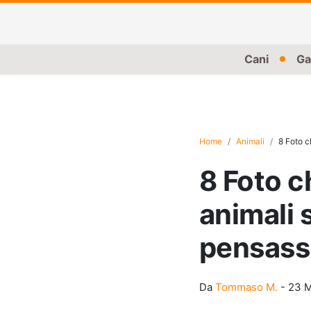
Cani
Ga
Home
Animali
8 Foto c
8 Foto c
animali 
pensass
Da
Tommaso M.
-
23 M