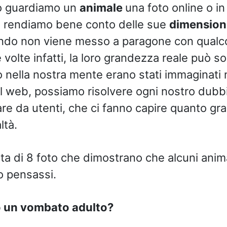
 guardiamo un
animale
una foto online o in
i rendiamo bene conto delle sue
dimension
ndo non viene messo a paragone con qualco
e volte infatti, la loro grandezza reale può s
o nella nostra mente erano stati immaginati
 al web, possiamo risolvere ogni nostro dubbi
are da utenti, che ci fanno capire quanto gra
ltà.
ta di 8 foto che dimostrano che alcuni anima
o pensassi.
to un vombato adulto?