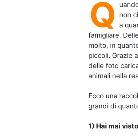
Q
uando
non c
a qua
famigliare. Dell
molto, in quant
piccoli. Grazie
delle foto caric
animali nella rea
Ecco una raccol
grandi di quant
1) Hai mai vis