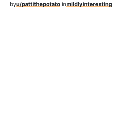
by
u/pattithepotato
in
mildlyinteresting