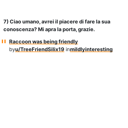
7) Ciao umano, avrei il piacere di fare la sua
conoscenza? Mi apra la porta, grazie.
Raccoon was being friendly
by
u/TreeFriendSilix19
in
mildlyinteresting