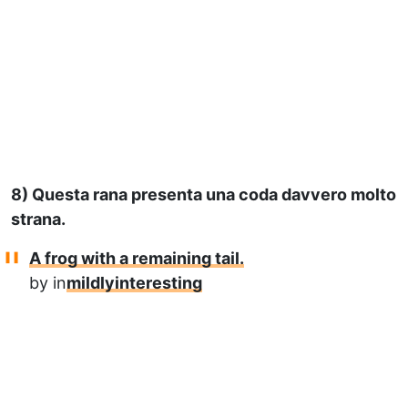
8) Questa rana presenta una coda davvero molto
strana.
A frog with a remaining tail.
by
in
mildlyinteresting