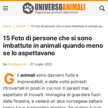
Home
Animali
15 Foto di persone che si sono imbattute in animali quando meno se lo aspettavano
15 Foto di persone che si sono
imbattute in animali quando meno
se lo aspettavano
Da
Tommaso M.
-
27 Luglio 2022
G
li
animali
sono davvero furbi e
imprevedibili, e delle volte potresti
ritrovarteli in posti in cui non ti saresti mai
aspettato di trovarli. Immagina di guardare fuori
dalla finestra, e vedere un alce norvegese saltare
sopra il tuo trampolino elastico. Se questo ti può