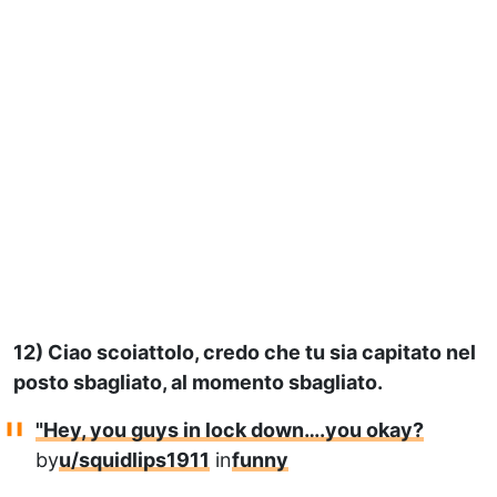
12) Ciao scoiattolo, credo che tu sia capitato nel
posto sbagliato, al momento sbagliato.
"Hey, you guys in lock down….you okay?
by
u/squidlips1911
in
funny