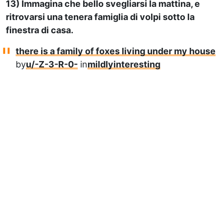
13) Immagina che bello svegliarsi la mattina, e
ritrovarsi una tenera famiglia di volpi sotto la
finestra di casa.
there is a family of foxes living under my house
by
u/-Z-3-R-0-
in
mildlyinteresting