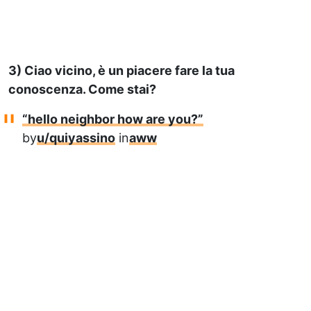
3) Ciao vicino, è un piacere fare la tua
conoscenza. Come stai?
“hello neighbor how are you?”
by
u/quiyassino
in
aww