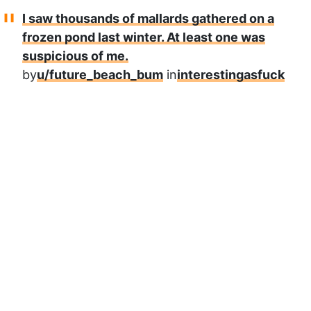
I saw thousands of mallards gathered on a
frozen pond last winter. At least one was
suspicious of me.
by
u/future_beach_bum
in
interestingasfuck