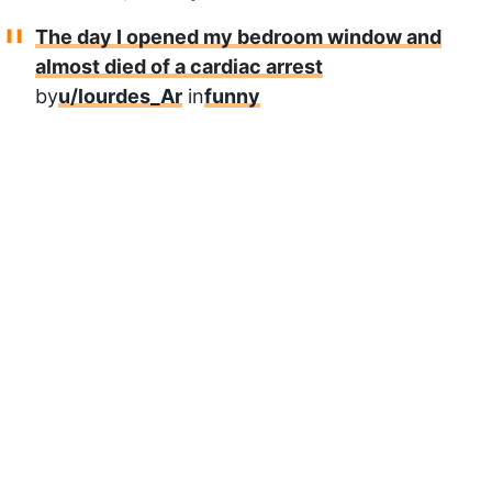
The day I opened my bedroom window and
almost died of a cardiac arrest
by
u/lourdes_Ar
in
funny