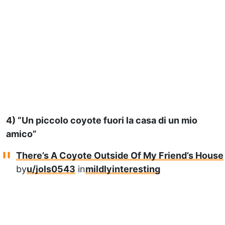
4) “Un piccolo coyote fuori la casa di un mio
amico”
There’s A Coyote Outside Of My Friend’s House
by
u/jols0543
in
mildlyinteresting