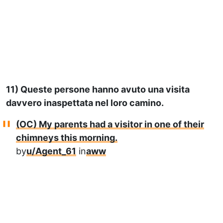
11) Queste persone hanno avuto una visita
davvero inaspettata nel loro camino.
(OC) My parents had a visitor in one of their
chimneys this morning.
by
u/Agent_61
in
aww