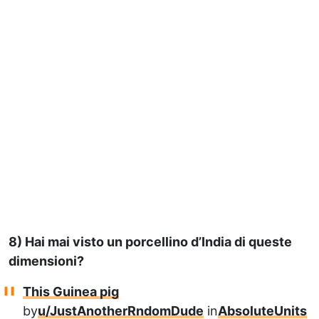
8) Hai mai visto un porcellino d’India di queste
dimensioni?
This Guinea pig
by
u/JustAnotherRndomDude
in
AbsoluteUnits