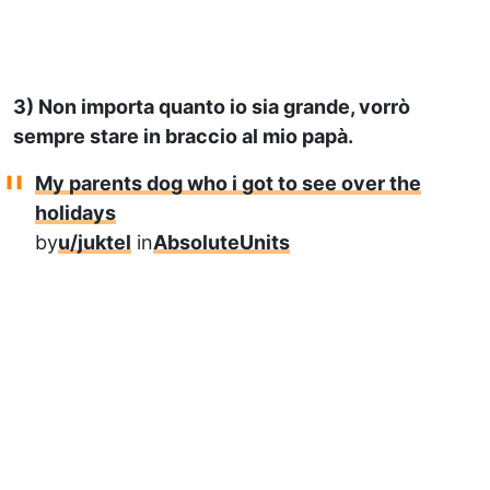
3) Non importa quanto io sia grande, vorrò
sempre stare in braccio al mio papà.
My parents dog who i got to see over the
holidays
by
u/juktel
in
AbsoluteUnits