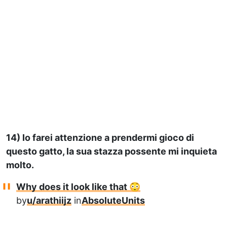
14) Io farei attenzione a prendermi gioco di
questo gatto, la sua stazza possente mi inquieta
molto.
Why does it look like that 😳
by
u/arathiijz
in
AbsoluteUnits