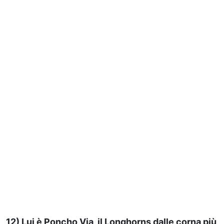
12) Lui è Poncho Via, il Longhorns dalle corna più