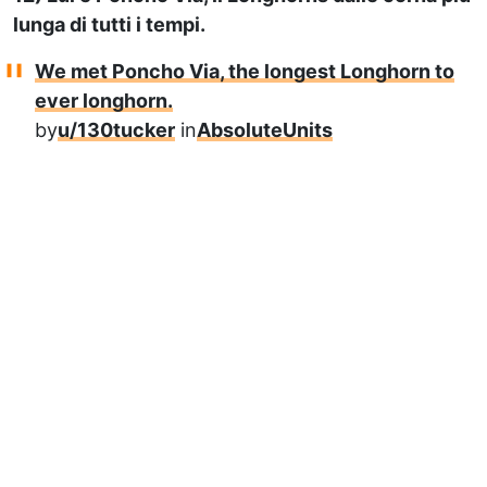
lunga di tutti i tempi.
We met Poncho Via, the longest Longhorn to
ever longhorn.
by
u/130tucker
in
AbsoluteUnits