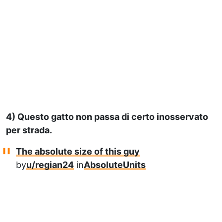
4) Questo gatto non passa di certo inosservato
per strada.
The absolute size of this guy
by
u/regian24
in
AbsoluteUnits