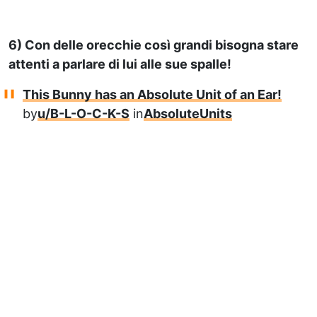
6) Con delle orecchie così grandi bisogna stare
attenti a parlare di lui alle sue spalle!
This Bunny has an Absolute Unit of an Ear!
by
u/B-L-O-C-K-S
in
AbsoluteUnits