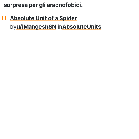
sorpresa per gli aracnofobici.
Absolute Unit of a Spider
by
u/iMangeshSN
in
AbsoluteUnits