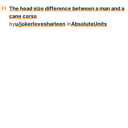
The head size difference between a man and a
cane corso
by
u/jokerlovesharleen
in
AbsoluteUnits