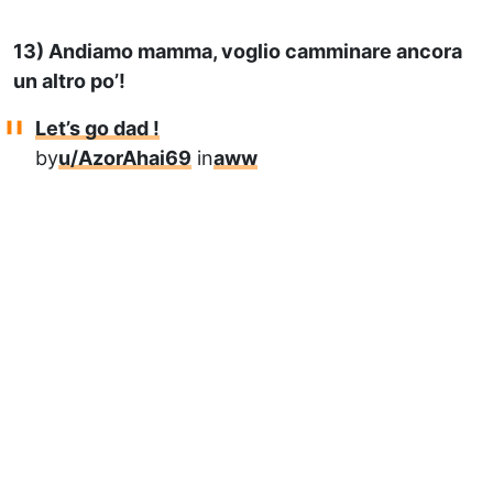
13) Andiamo mamma, voglio camminare ancora
un altro po’!
Let’s go dad !
by
u/AzorAhai69
in
aww