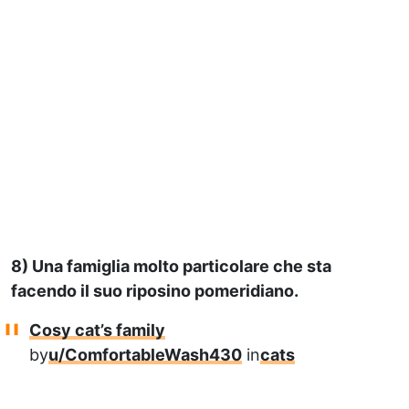
8) Una famiglia molto particolare che sta
facendo il suo riposino pomeridiano.
Cosy cat’s family
by
u/ComfortableWash430
in
cats