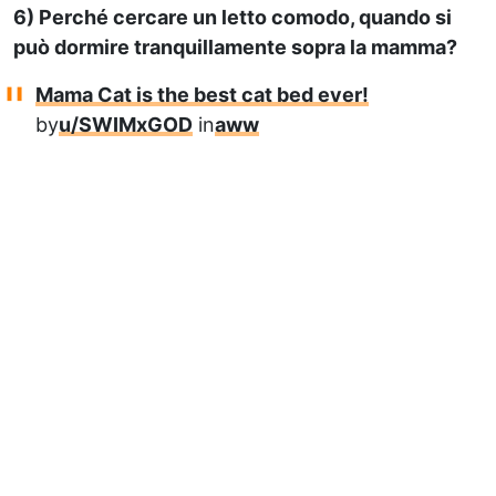
6) Perché cercare un letto comodo, quando si
può dormire tranquillamente sopra la mamma?
Mama Cat is the best cat bed ever!
by
u/SWIMxGOD
in
aww