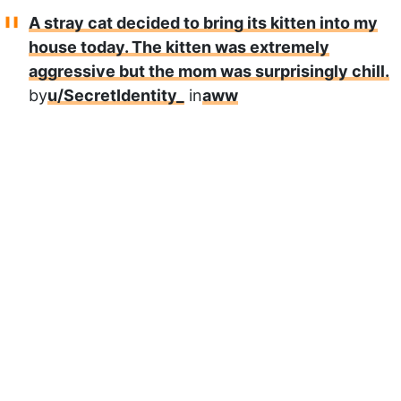
A stray cat decided to bring its kitten into my
house today. The kitten was extremely
aggressive but the mom was surprisingly chill.
by
u/SecretIdentity_
in
aww