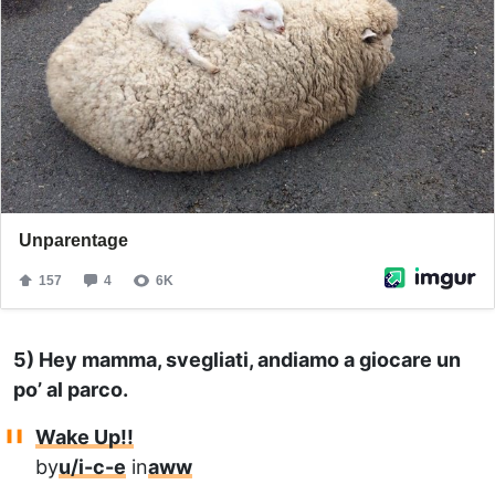
5) Hey mamma, svegliati, andiamo a giocare un
po’ al parco.
Wake Up!!
by
u/i-c-e
in
aww