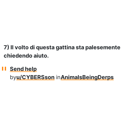
7) Il volto di questa gattina sta palesemente
chiedendo aiuto.
Send help
by
u/CYBERSson
in
AnimalsBeingDerps